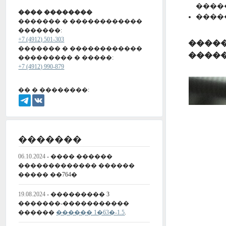
����
���� ��������
����
������� � ������������
�������:
+7 (4912) 501-303
�����
������� � ������������
����
��������� � �����:
+7 (4912) 990-879
�� � ��������:
�������
06.10.2024
- ���� ������
������������� ������
����� ��764�
19.08.2024
- ��������� 3
�������-�����������
������
������ 1�63�-1.5
.