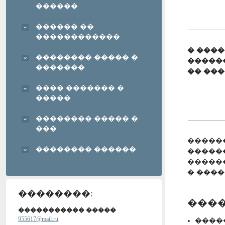
������
������ ��
������������
� ���
�������� ����� �
�����
�������
�� ��
���� ������� �
�����
�������� ����� �
���
�����
�������� ������
�����
�����
� ���
��������:
����
����������� �����
955617@mail.ru
����