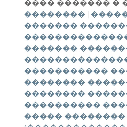
���� ������� � 
��������
|
����
������� ������
�������������
������� ������
��������������
����������� ��
�������� �����
�������� ����
���������� ���
����� ��������