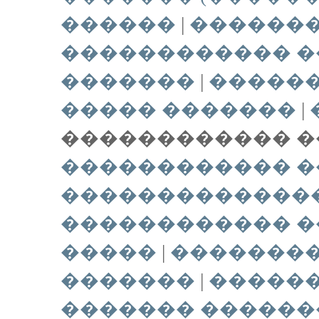
������
|
�������
������������ �
�������
|
������
����� �������
|
������������ ��
������������ �
�������������
������������ �
�����
|
��������
�������
|
�����
������� ������