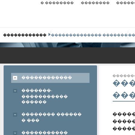
� ��������
��������
�����
������������
�������������� �������
�
������
������������
��
�������-
��
�����������
������
����
�������� ������
� ���
�����
�����
�����������