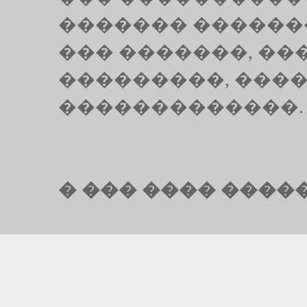
������� ������
��� �������, �
���������, ���
�������������.
� ��� ���� �����