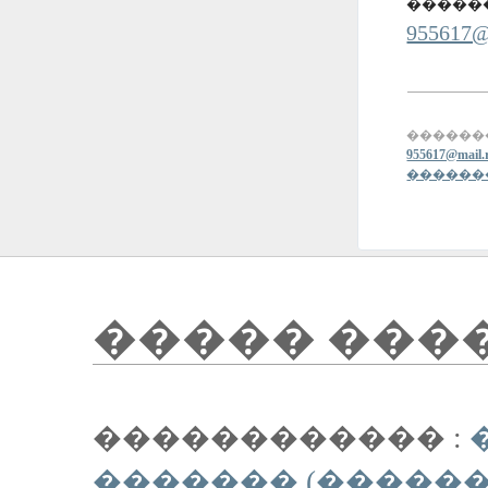
������
955617@
������
955617@mail.
������
����� ���
������������ :
������� (������