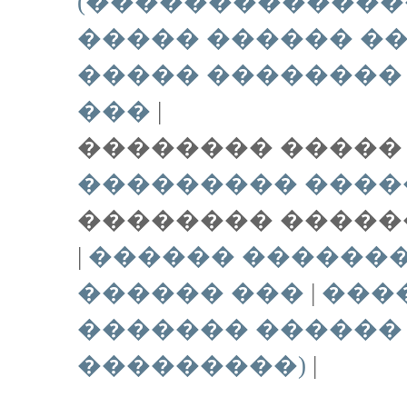
(�������������
����� ������ �
����� ��������
���
|
�������� ����� 
��������� ����
�������� ������
|
������ ������
������ ���
|
���
������� ������ 
���������)
|