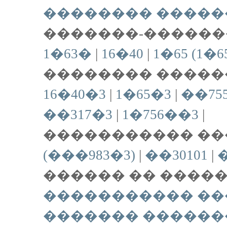
�������� ����
�������-������
1�63�
|
16�40
|
1�65 (1�6
�������� ������
16�40�3
|
1�65�3
|
��75
��317�3
|
1�756��3
|
����������� ��
(���983�3)
|
��30101
|
�
������ �� �����
����������� ��
������� ������