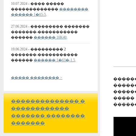
10.07.2024
- ���� �����
�������������
��������
������ 1�65-5
.
27.06.2024
- ��������� �������
�������-�����������
������
������ 16K40
.
19.06.2024
- ��������� 2
�������-�����������
������
������ 1�63�-1.5
.
����� �������� >
�����
�����
�����
����� 
�������������� �
�����
������������
������� ��������
�������