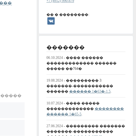
+7 (4912) 990-879
���
�� � ��������:
�������
06.10.2024
- ���� ������
������������� ������
����� ��764�
19.08.2024
- ��������� 3
�������-�����������
������
������ 1�63�-1.5
.
������
10.07.2024
- ���� �����
�������������
��������
������ 1�65-5
.
27.06.2024
- ��������� �������
�������-�����������