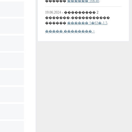
������
������ 16K40
.
19.06.2024
- ��������� 2
�������-�����������
������
������ 1�63�-1.5
.
����� �������� >