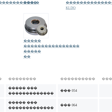
�����������
���2�
�������������
KLDO
�����
����������������
�����
��
�
��������
����������
��
����� ���
��� 054
�������������
����� ���
��� 064
�������������