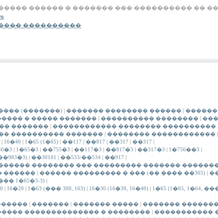
���� ������ � ������� ��� ���������� �� ��
ru
���� ����������
���� (�������)
|
������� �������� ������
|
������
���� � ����� �������
|
���������� ��������
|
���
�� �������
|
������������ �������� ����������
�� ���������� �������
|
�������� ������������
|
|
16�40
|
1�65 (1�65)
|
��117
|
��817
|
��317
|
��317
|
40�3
|
1�65�3
|
��755�3
|
��117�3
|
��817�3
|
��317�3
|
1�756��3
|
��983�3)
|
��30101
|
��533/��534
|
��917
|
������ �������� ��� ��������� ������� �������
� ������
|
������ ��������� � ��� (�� ���� ��305)
|
�
� 1�65�3-3)
|
0
|
16�20
|
1�63 (��� 300, 163)
|
16�30 (16�30, 16�40)
|
1�65 (1�65, 1�64, ���
������
|
�������
|
������� �����
|
������� �������
����� �������������� � ��������
|
����������� 