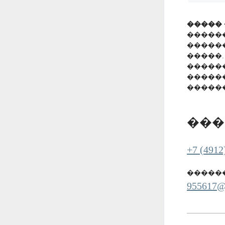
����� 
�����
�����
�����.
�����
�����
�����
���
+7 (4912
������
955617@