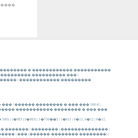
����:
�������� � ������������ �����������
��������� ���������� ���
|
 �����
|
������������ ���������
 ���
|
������ �������� � ��� ��� 160-6
|
����� ����������� �������� � ��� ���
 500)
|
1�983 (1�983)
|
1�756��3
|
1�611
|
6�13, 6�12
|
6�12,
� �������
|
��������
|
��������������
|
�����
|
��� (������-�������� ��������)
|