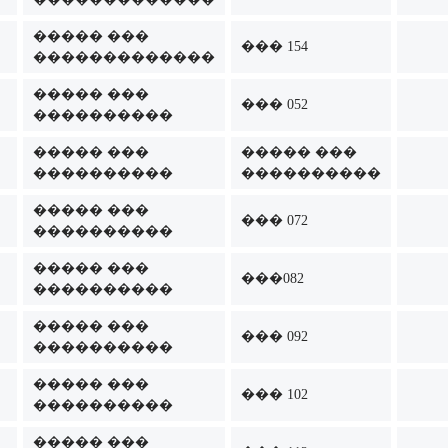
����� ���
��� 154
�������������
����� ���
��� 052
����������
����� ���
����� ���
����������
����������
����� ���
��� 072
����������
����� ���
���082
����������
����� ���
��� 092
����������
����� ���
��� 102
����������
����� ���