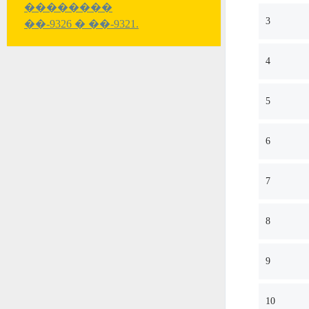
��������
3
��-9326 � ��-9321.
4
5
6
7
8
9
10