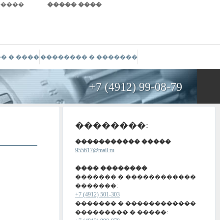
�����
����� ����
� � ����
�������� � �������
+7 (4912) 99-08-79
��������:
����������� �����
955617@mail.ru
���� ��������
������� � ������������
�������:
+7 (4912) 501-303
������� � ������������
��������� � �����: