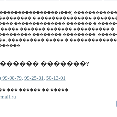
���������������� (���)
������������
��������� � ��������������� ������
���� �������������� ������� � �����
 ����� ������� ������� ���������� �
��������� �������� ���������, �����
��, ���������� ����� � ������������
������.
������ �������?
) 99-08-79
,
99-25-81
,
50-13-01
� ��� ������ �� �����:
mail.ru