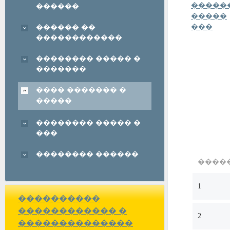
�����
������
�����
���
������ ��
������������
�������� ����� �
�������
���� ������� �
�����
�������� ����� �
���
�������� ������
����
1
����������
������������ �
2
��������������