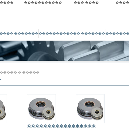
����
�����������
��� ����
���
���� �������
������������ �������
�������
����� � �����
�
��������������
�����